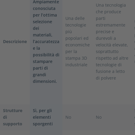
Ampiamente
Una tecnologia
conosciuta
che produce
per l’ottima
Una delle
parti
selezione
tecnologie
estremamente
dei
più
precise e
materiali,
popolari ed
durevoli a
Descrizione
l’accuratezza
economiche
velocità elevate,
e la
per la
soprattutto
possibilità di
stampa 3D
rispetto ad altre
stampare
industriale
tecnologie di
parti di
fusione a letto
grandi
di polvere
dimensioni.
Strutture
Sì, per gli
di
elementi
No
No
supporto
sporgenti