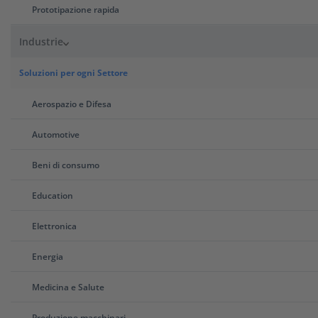
far altro che
confermare l’ordine e pagarlo sulla
Prototipazione rapida
piattaforma di pagamento sicuro. Il
tuo
progetto sarà
analizzato dai progettisti.
Industrie
4
Soluzioni per ogni Settore
Ricevi le tue parti
Aerospazio e Difesa
In breve tempo
riceverai
le parti che
hai
ordinato
direttamente al
tuo
indirizzo.
Potrai
tracciare la
Automotive
spedizione
in qualsiasi momento dal
tuo
account
personale Xometry.
Beni di consumo
Education
Elettronica
Preventivi gratuiti in pochi secondi: ecco
come fare
Energia
Medicina e Salute
Produzione macchinari