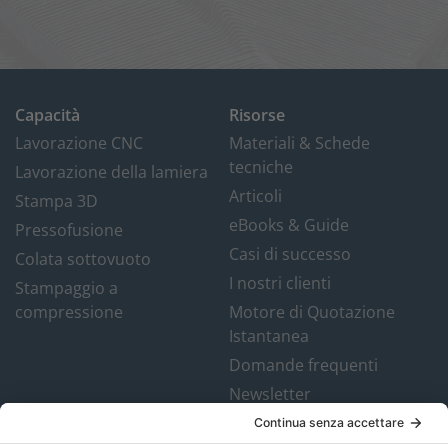
Capacità
Risorse
Lavorazione CNC
Materiali & Schede
tecniche
Lavorazione della lamiera
Articoli
Stampa 3D
eBooks & Guide
Pressofusione
Casi di successo
Colata sottovuoto
I nostri clienti
Stampaggio a
compressione
Motore di Quotazione
Istantanea
Domande frequenti
Newsletter
Chi siamo
Contatto in Italia