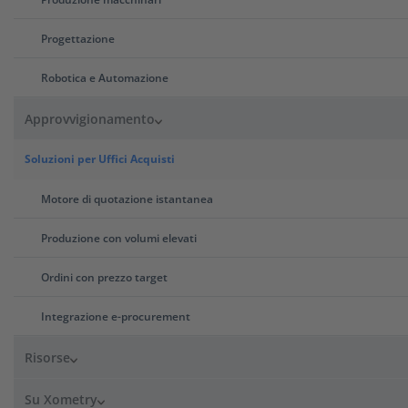
Progettazione
Robotica e Automazione
Approvvigionamento
Soluzioni per Uffici Acquisti
Motore di quotazione istantanea
Produzione con volumi elevati
Ordini con prezzo target
Integrazione e-procurement
Vantaggi della stampa 3d FDM con
Xometry
Risorse
Su Xometry