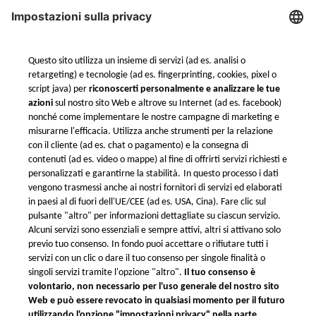
Chi siamo
E-mail: info@xometry.it
Il nostro Team
Tel: +39 0859 960002
Motore di Quotazione
Servizio di assistenza in
Istantanea
tempo reale: 08:00 – 16:00
Garanzia e controllo
qualità
Spedizioni internazionali
Termini e condizioni
Termini e condizioni del
Programma fedeltà di
Xometry
Protezione dei dati
Impostazioni di privacy
Xometry nel mondo
Xometry nel Regno Unito