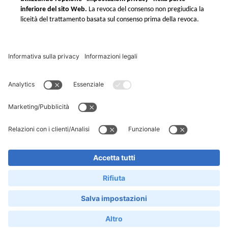
Xometry negli USA
Xometry in Turchia
Xometry in Asia
Xometry in Australia
Xometry in Medio Oriente
© 2018-2026,
Seguici
Xometry
Europe GmbH