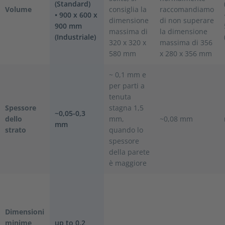
(Standard)
Volume
consiglia la
raccomandiamo
• 900 x 600 x
dimensione
di non superare
900 mm
massima di
la dimensione
(Industriale)
320 x 320 x
massima di 356
580 mm
x 280 x 356 mm
~ 0,1 mm e
per parti a
tenuta
Spessore
stagna 1,5
~0,05-0,3
dello
mm,
~0,08 mm
mm
strato
quando lo
spessore
della parete
è maggiore
Dimensioni
minime
up to 0,2