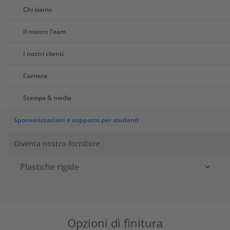
Controlli tecnici e aggiornamenti
Chi siamo
dello stato
Il nostro Team
Tutti i progetti vengono controllati dagli ingegneri
prima di essere inviati per la stampa 3D. Dopo aver
I nostri clienti
confermato il tuo ordine, riceverai aggiornamenti
sullo stato della tua produzione.
Carriera
Stampa & media
Sponsorizzazioni e supporto per studenti
Materiali per la stampa 3D FDM
Diventa nostro fornitore
Plastiche rigide
Opzioni di finitura