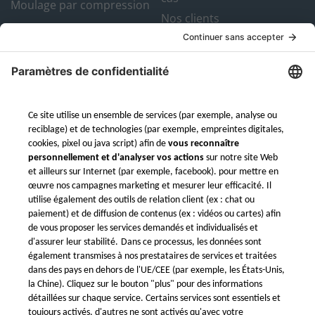
Moulage par compression
Nos clients
Plateforme de devis
instantané
FAQ
Newsletter
À propos
Contact en France
Qui sommes-nous
Mail : info@xometry.fr
Notre équipe
Tel: +33 1 76 35 12 17
Assurance qualité
Support client 8h-18h
Envois à l’international
Termes et conditions
générales
Conditions du Rewards
Program de Xometry
Protection des données