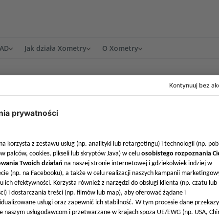
CAD
Jak działa Xometry
O Xometry
e
O nas
Kontakt w E
tania
Gwarancja jakości
E-mail: inf
Międzynarodowe przesyłki
Tel: +49 893
Zasady i warunki współpracy
Godziny prac