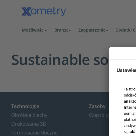
Możliwości
Branże
Zaopatrzenie
Dodatki 
Sustainable sourc
Technologie
Zasoby
Obróbka blachy
Często zadawane py
Drukowanie 3D
Formowanie tłoczne