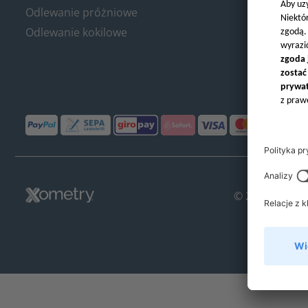
Odlewanie próżniowe
Odlewanie kokilowe
© 2018-2026,