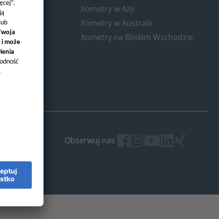
Xometry w Azji
Xometry w Australii
Xometry na Bliskim Wschodzie
Obserwuj nas