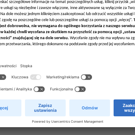
Warunki uczestnictwa w
Programie Nagród Xometry
Polityka ochrony danych
Ustawienia prywatności
 Xometry Europe GmbH