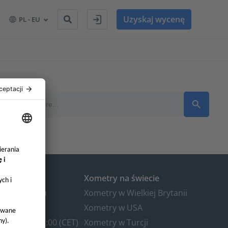
Uzyskaj wycenę
PL - EU
Search Button
Search
for:
uropie
Xometry na świecie
o@xometry.eu
Xometry w Wielkiej Brytanii
 803 4818
Xometry w USA
y: 8:00 – 18:00 (CET)
Xometry w Turcji