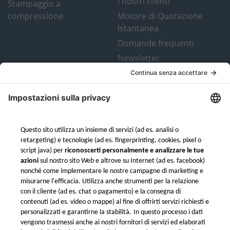
I nostri clienti
Stampaggio a
compressione
Motore di Quotazione
Istantanea
Domande frequenti
Newsletter
Chi siamo
Contatto in Italia
Chi siamo
E-mail: info@xometry.it
Il nostro Team
Tel: +39 0859 960002
Motore di Quotazione
Servizio di assistenza in
Istantanea
tempo reale: 08:00 – 16:00
Garanzia e controllo
qualità
Spedizioni internazionali
Termini e condizioni
Termini e condizioni del
Programma fedeltà di