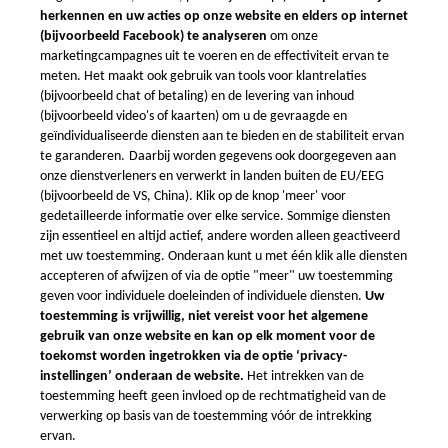
Vacuümgieten
Over ons
Contact in Europa
Kwaliteitsgarantie &
Email: info@xometry.eu
Controle
Tel: +49 893 803 4818
Internationale Zendingen
Live support uren: 8AM–
Algemene Voorwaarden
6PM (CET)
Algemene voorwaarden
Xometry Rewards
Gegevensbescherming
Privacy-instellingen
Xometry wereldwijd
Xometry in de UK
Xometry in de VS
Xometry in Turkije
Xometry in Azië