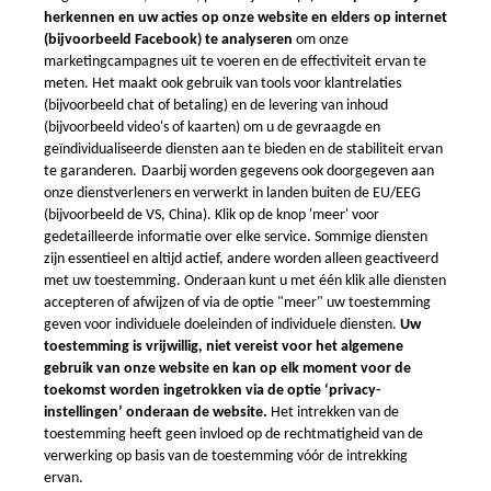
Vacuümgieten
Over ons
Contact in Europa
Kwaliteitsgarantie &
Email: info@xometry.eu
Controle
Tel: +49 893 803 4818
Internationale Zendingen
Live support uren: 8AM–
Algemene Voorwaarden
6PM (CET)
Algemene voorwaarden
Xometry Rewards
Gegevensbescherming
Privacy-instellingen
Xometry wereldwijd
Xometry in de UK
Xometry in de VS
Xometry in Turkije
Xometry in Azië