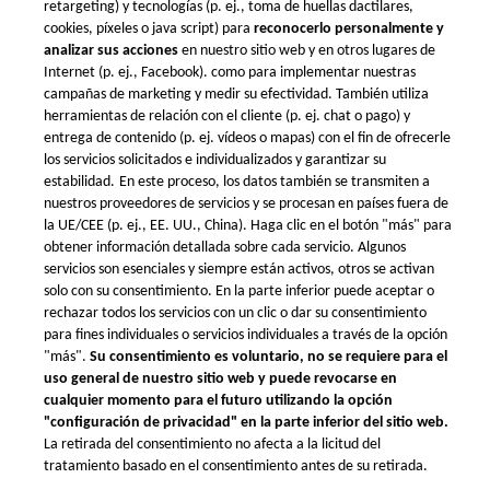
Preguntas frecuentes
Newsletter
Quiénes somos
Contacto en Europa
Garantía y control de calidad
Email: info@xometry.eu
Envíos internacionales
Tel: +49 893 803 4818
Generador de presupuestos
Horario de atención al
instantáneos
cliente: 8AM–6PM (CET)
Condiciones del programa
de recompensas de Xometry
Protección de datos
Xometry en el mundo
Xometry en el Reino Unido
Xometry en EE.UU.
Xometry en Turquía
Xometry en Asia