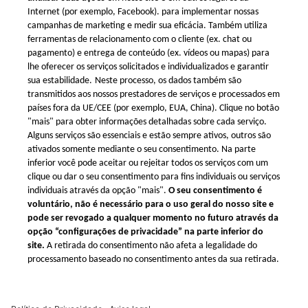
Envios Internacionais
E-mail: info@xometry.eu
Termos e Condições
telefone: +49 893 803 4818
Termos e Condições do
Suporte em tempo real:
Programa de
8:00 – 18:00 (CET)
Recompensas da Xometry
Política de Proteção de
Dados
Configurações de
privacidade
Xometry mundial
Xometry no Reino Unido
Xometry nos EUA
Xometry na Turquia
Xometry na Ásia
Xometry na Austrália