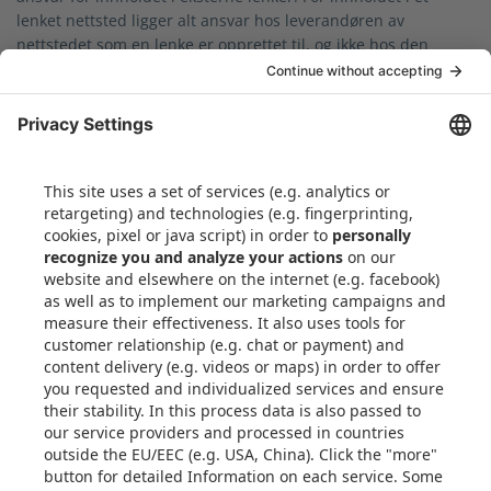
lenket nettsted ligger alt ansvar hos leverandøren av
nettstedet som en lenke er opprettet til, og ikke hos den
enheten som refererte til nettsiden ved hjelp av en slik lenke.
Kapabilitetene
Ressurser
Metallplater
Instant Quoting Engine®
Vakuumstøping
Frequently Asked
Questions
Kompresjonsstøping
Formstøping
Om selskapet
Kontakt i EU
Kvalitetssikring og kontroll
E-post: info@xometry.eu
Internasjonale leveranser
Tel: +49 893 803 4818
Vilkår og Betingelser
Kundeservice er åpent
mellom: 08:00 – 18:00 (CET)
Vilkår for Xometrys