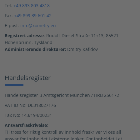
Tel:
+49 893 803 4818
Fax:
+49 899 39 601 42
E-post:
info@xometry.eu
Registrert adresse
: Rudolf-Diesel-Straße 11+13, 85521
Hohenbrunn, Tyskland
Administrerende direktører:
Dmitry Kafidov
Handelsregister
Handelsregister B Amtsgericht München / HRB 256172
VAT ID No: DE318027176
Tax No: 143/194/00231
Ansvarsfraskrivelse
:
Til tross for riktig kontroll av innhold fraskriver vi oss all
ansvar for innholdet i eksterne lenker. For innholdet i et