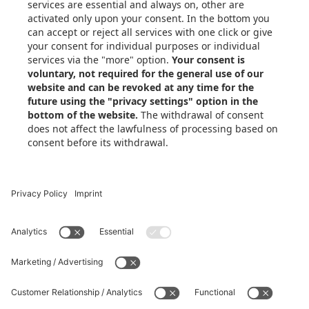
Rewards-program
Personvernpolicy
Personverninnstillinger
Xometry over hele verden
Xometry i Storbritannia
Xometry i USA
Xometri i Tyrkia
Xometri i Asia
Xometry i Australia
Xometry i Midtøsten