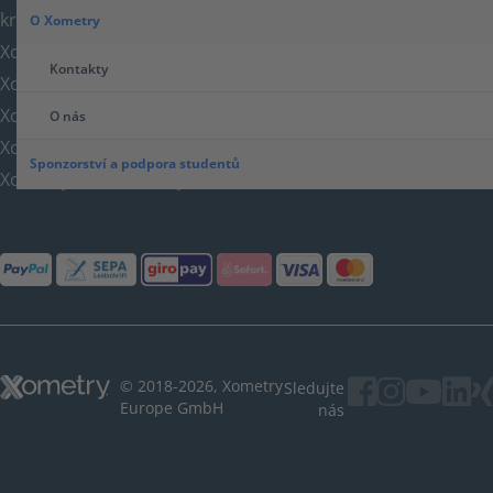
království
O Xometry
Xometry v USA
Kontakty
Xometry v Turecku
Xometry v Asii
O nás
Xometry v Austrálii
Sponzorství a podpora studentů
Xometry na Blízkém východě
© 2018-2026, Xometry
Sledujte
Europe GmbH
nás