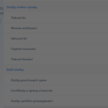
Služby tvářecí výroby
Důvěřuje nám více než 70 000 inženýrů a vedoucích pracovníků v
oblasti nákupu po celém světě
Tlakové lití
Pěnové vstřikování
Podívejte se na 4minutové video a
Vakuové lití
zjistěte více o možnostech tvorby
Tepelné tvarování
cenových nabídek na platformě
Tlakové lisování
Xometry
Další služby
Služby povrchových úprav
Certifikáty a zprávy o kontrole
Služby rychlého prototypování