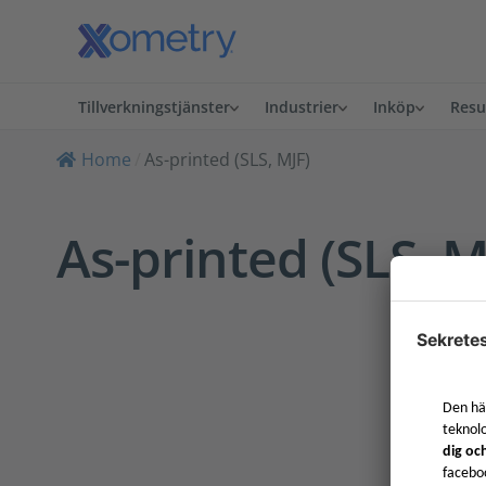
Tillverkningstjänster
Industrier
Inköp
Resu
Home
/
As-printed (SLS, MJF)
As-printed (SLS, M