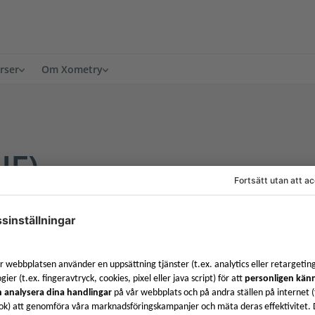
rser
Om Xometry
JF)