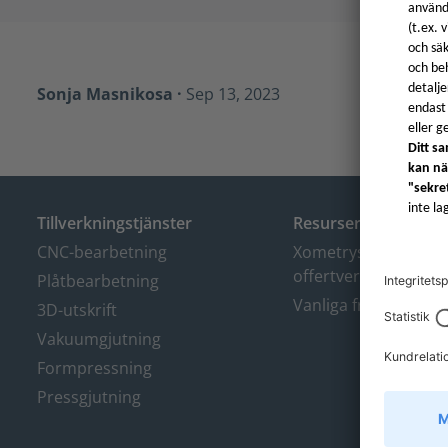
Sonja Masnikosa
·
Sep 13, 2023
Tillverkningstjänster
Resurser
CNC-bearbetning
Xometrys omedelba
offertverktyg
Plåtbearbetning
Vanliga frågor
3D-utskrift
Vakuumgjutning
Formpressning
Pressgjutning