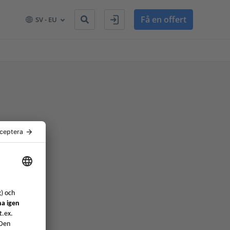
Få en offert
SV - EU