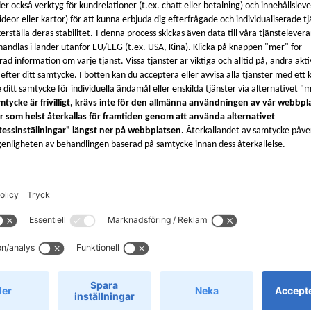
Om oss
Kontakt i E
ra
Kvalitetssäkring och kontroll
Email: info
Internationella försändelser
Tel: +49 893
Försäljningsvillkor
Live supportt
18.00 (CET)
Regler och villkor för Xometrys
Rewards-program
Dataskyddspolicy
Sekretessinställningar