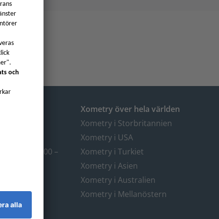
uropa
Xometry över hela världen
@xometry.eu
Xometry i Storbritannien
 803 4818
Xometry i USA
ider: kl. 08.00 –
Xometry i Turkiet
Xometry i Asien
Xometry i Australien
Xometry i Mellanöstern